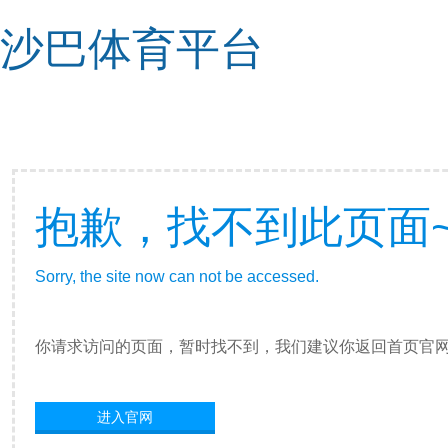
沙巴体育平台
抱歉，找不到此页面
Sorry, the site now can not be accessed.
你请求访问的页面，暂时找不到，我们建议你返回首页官
进入官网