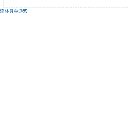
森林舞会游戏