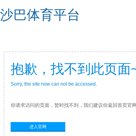
沙巴体育平台
抱歉，找不到此页面
Sorry, the site now can not be accessed.
你请求访问的页面，暂时找不到，我们建议你返回首页官
进入官网