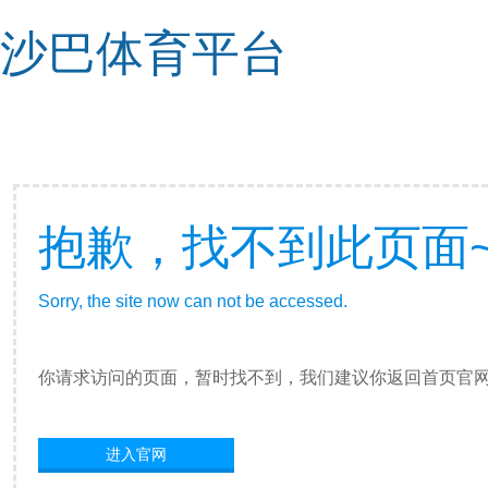
沙巴体育平台
抱歉，找不到此页面
Sorry, the site now can not be accessed.
你请求访问的页面，暂时找不到，我们建议你返回首页官
进入官网