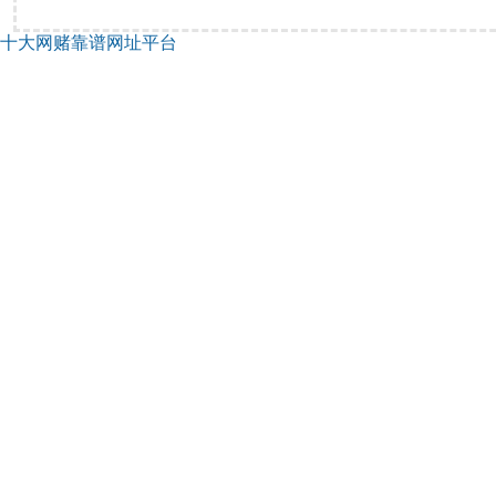
十大网赌靠谱网址平台