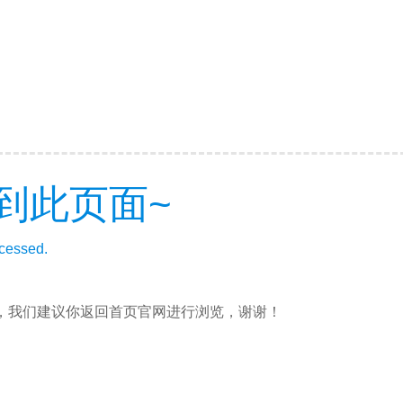
到此页面~
ccessed.
，我们建议你返回首页官网进行浏览，谢谢！