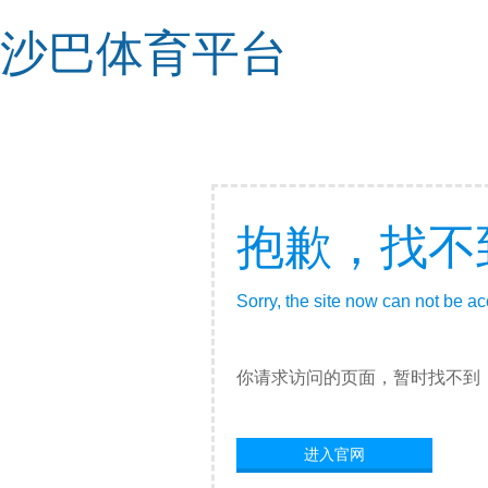
沙巴体育平台
抱歉，找不
Sorry, the site now can not be a
你请求访问的页面，暂时找不到
进入官网