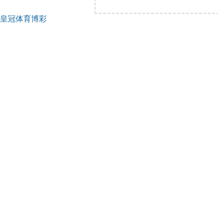
皇冠体育博彩