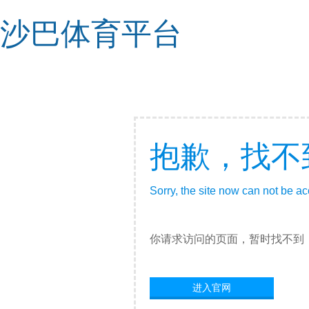
沙巴体育平台
抱歉，找不
Sorry, the site now can not be a
你请求访问的页面，暂时找不到
进入官网