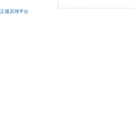
正规买球平台