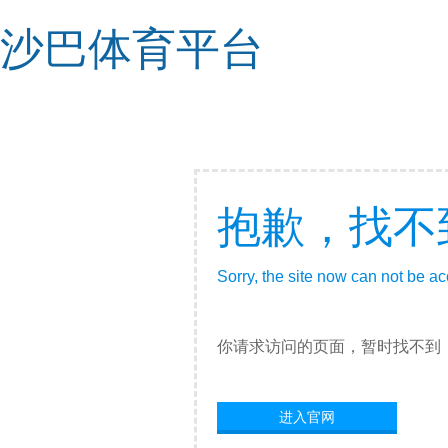
沙巴体育平台
抱歉，找不
Sorry, the site now can not be a
你请求访问的页面，暂时找不到
进入官网