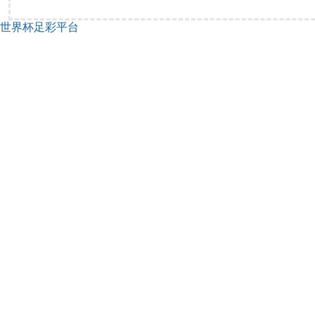
世界杯足彩平台