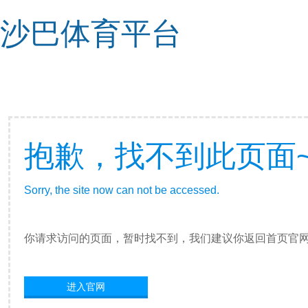
沙巴体育平台
抱歉，找不到此页面
Sorry, the site now can not be accessed.
你请求访问的页面，暂时找不到，我们建议你返回首页官
进入官网