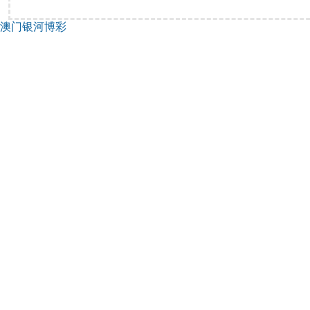
澳门银河博彩