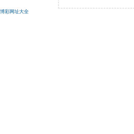
博彩网址大全