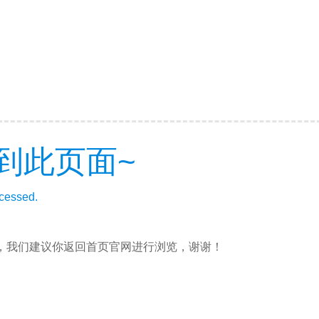
到此页面~
ccessed.
，我们建议你返回首页官网进行浏览，谢谢！