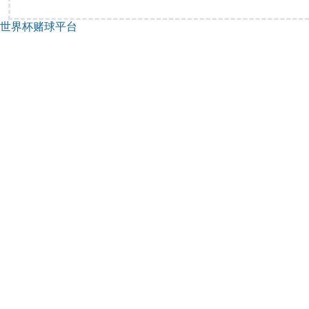
世界杯赌球平台