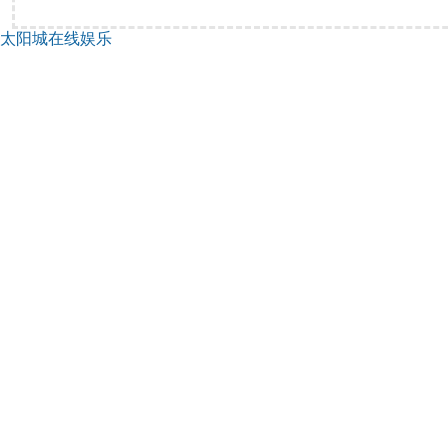
太阳城在线娱乐