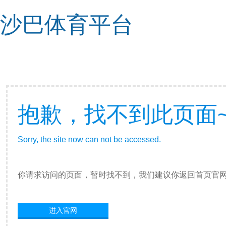
沙巴体育平台
抱歉，找不到此页面
Sorry, the site now can not be accessed.
你请求访问的页面，暂时找不到，我们建议你返回首页官
进入官网