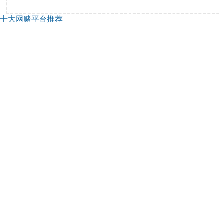
十大网赌平台推荐