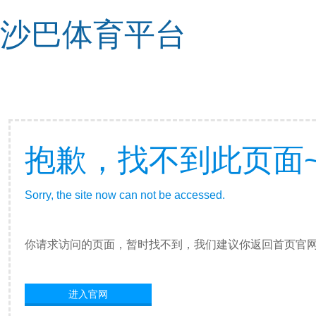
沙巴体育平台
抱歉，找不到此页面
Sorry, the site now can not be accessed.
你请求访问的页面，暂时找不到，我们建议你返回首页官
进入官网