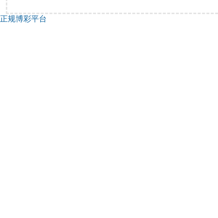
正规博彩平台