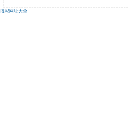
博彩网址大全