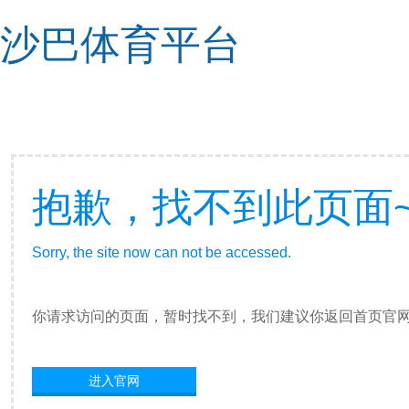
沙巴体育平台
抱歉，找不到此页面
Sorry, the site now can not be accessed.
你请求访问的页面，暂时找不到，我们建议你返回首页官
进入官网