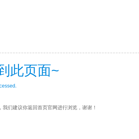
到此页面~
ccessed.
，我们建议你返回首页官网进行浏览，谢谢！