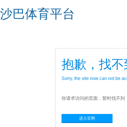
沙巴体育平台
抱歉，找不
Sorry, the site now can not be a
你请求访问的页面，暂时找不到
进入官网