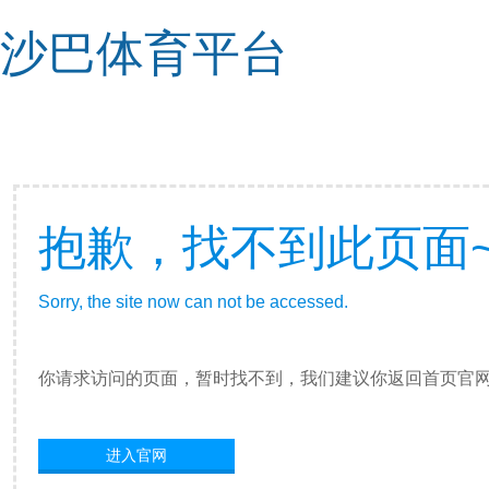
沙巴体育平台
抱歉，找不到此页面
Sorry, the site now can not be accessed.
你请求访问的页面，暂时找不到，我们建议你返回首页官
进入官网