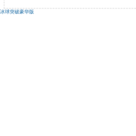
冰球突破豪华版