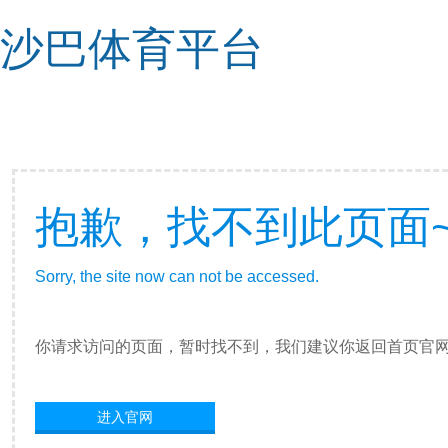
沙巴体育平台
抱歉，找不到此页面
Sorry, the site now can not be accessed.
你请求访问的页面，暂时找不到，我们建议你返回首页官
进入官网