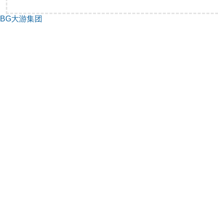
BG大游集团