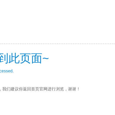
到此页面~
ccessed.
，我们建议你返回首页官网进行浏览，谢谢！