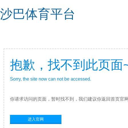
沙巴体育平台
抱歉，找不到此页面
Sorry, the site now can not be accessed.
你请求访问的页面，暂时找不到，我们建议你返回首页官
进入官网