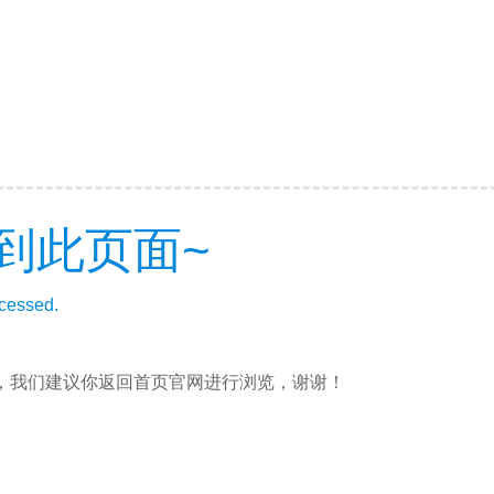
到此页面~
ccessed.
，我们建议你返回首页官网进行浏览，谢谢！