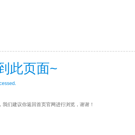
到此页面~
ccessed.
，我们建议你返回首页官网进行浏览，谢谢！