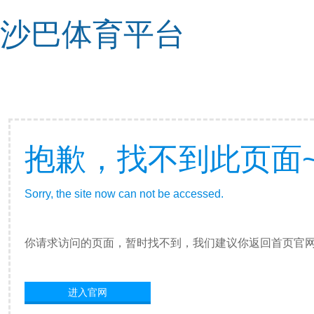
沙巴体育平台
抱歉，找不到此页面
Sorry, the site now can not be accessed.
你请求访问的页面，暂时找不到，我们建议你返回首页官
进入官网