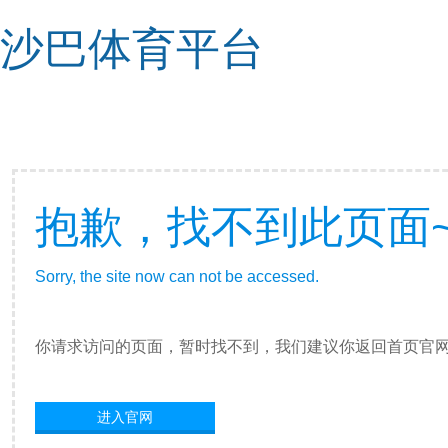
沙巴体育平台
抱歉，找不到此页面
Sorry, the site now can not be accessed.
你请求访问的页面，暂时找不到，我们建议你返回首页官
进入官网