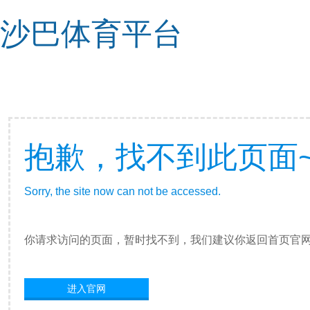
沙巴体育平台
抱歉，找不到此页面
Sorry, the site now can not be accessed.
你请求访问的页面，暂时找不到，我们建议你返回首页官
进入官网