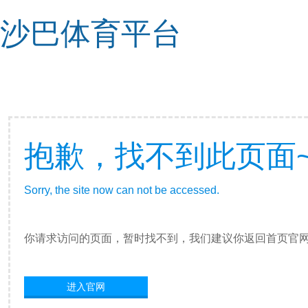
沙巴体育平台
抱歉，找不到此页面
Sorry, the site now can not be accessed.
你请求访问的页面，暂时找不到，我们建议你返回首页官
进入官网