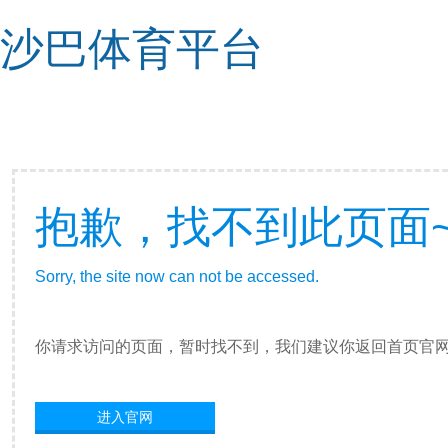
沙巴体育平台
抱歉，找不到此页面
Sorry, the site now can not be accessed.
你请求访问的页面，暂时找不到，我们建议你返回首页官
进入官网