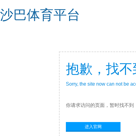
沙巴体育平台
抱歉，找不
Sorry, the site now can not be a
你请求访问的页面，暂时找不到
进入官网