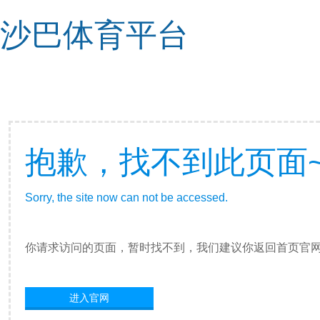
沙巴体育平台
抱歉，找不到此页面
Sorry, the site now can not be accessed.
你请求访问的页面，暂时找不到，我们建议你返回首页官
进入官网