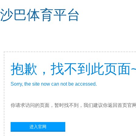
沙巴体育平台
抱歉，找不到此页面
Sorry, the site now can not be accessed.
你请求访问的页面，暂时找不到，我们建议你返回首页官
进入官网