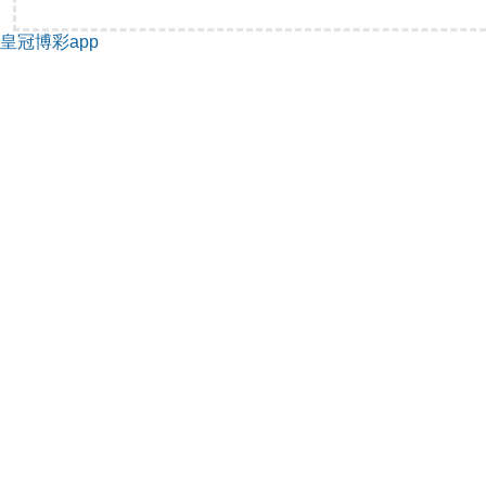
皇冠博彩app