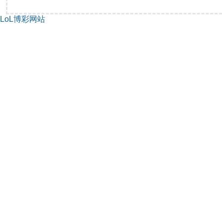
LoL博彩网站