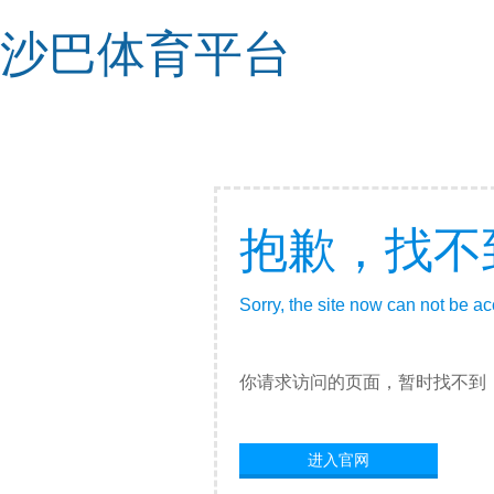
沙巴体育平台
抱歉，找不
Sorry, the site now can not be a
你请求访问的页面，暂时找不到
进入官网