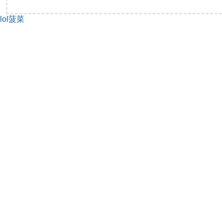
lol菠菜