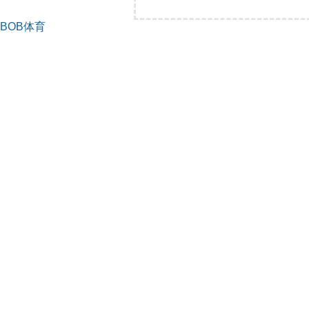
BOB体育