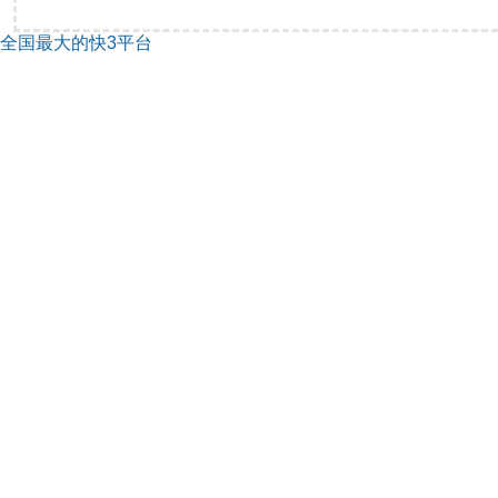
全国最大的快3平台