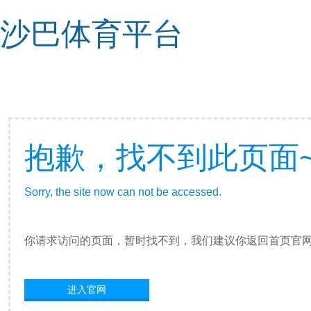
沙巴体育平台
抱歉，找不到此页面
Sorry, the site now can not be accessed.
你请求访问的页面，暂时找不到，我们建议你返回首页官
进入官网