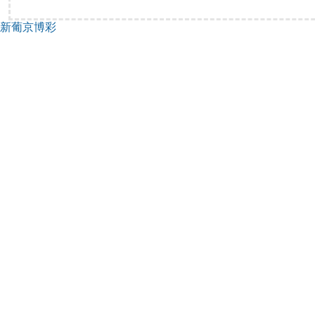
新葡京博彩