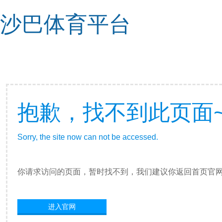
沙巴体育平台
抱歉，找不到此页面
Sorry, the site now can not be accessed.
你请求访问的页面，暂时找不到，我们建议你返回首页官
进入官网