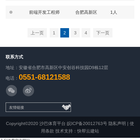
前端开发工程师
合肥高新区
1人
上一页
1
2
3
4
下一页
联系方式
地址：安徽省合肥市高新区中安创谷科技园D9栋12层
0551-68121588
电话：
Copyright©2020 沙巴体育平台
皖ICP备20012763号
隐私声明
|
使
用条款
技术支持：快帮云建站