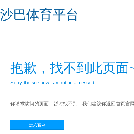
沙巴体育平台
抱歉，找不到此页面
Sorry, the site now can not be accessed.
你请求访问的页面，暂时找不到，我们建议你返回首页官
进入官网