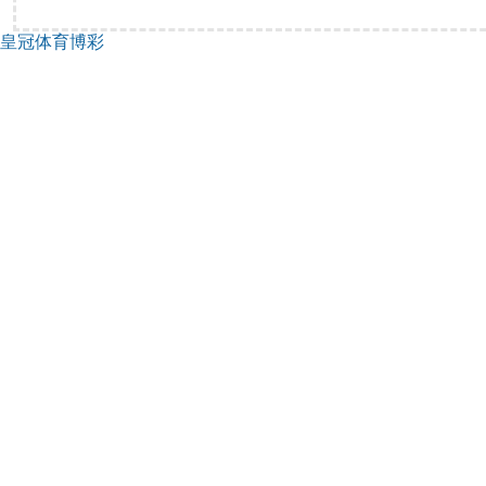
皇冠体育博彩