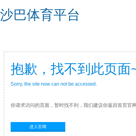
沙巴体育平台
抱歉，找不到此页面
Sorry, the site now can not be accessed.
你请求访问的页面，暂时找不到，我们建议你返回首页官
进入官网