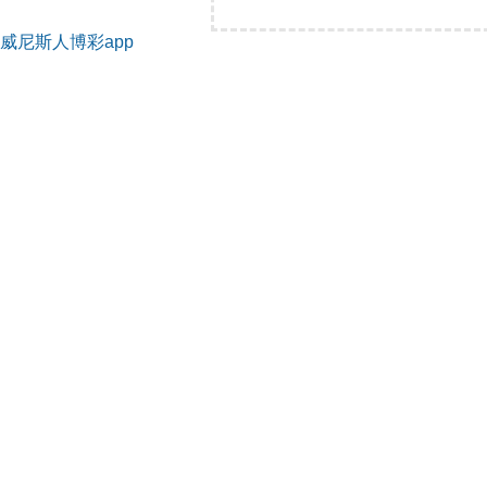
威尼斯人博彩app