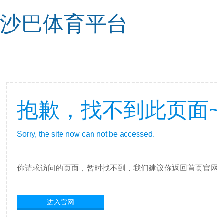
沙巴体育平台
抱歉，找不到此页面
Sorry, the site now can not be accessed.
你请求访问的页面，暂时找不到，我们建议你返回首页官
进入官网