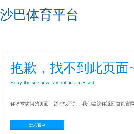
沙巴体育平台
抱歉，找不到此页面
Sorry, the site now can not be accessed.
你请求访问的页面，暂时找不到，我们建议你返回首页官
进入官网