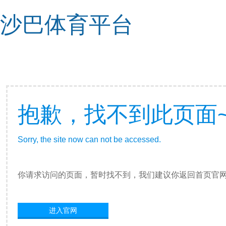
沙巴体育平台
抱歉，找不到此页面
Sorry, the site now can not be accessed.
你请求访问的页面，暂时找不到，我们建议你返回首页官
进入官网