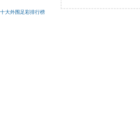
十大外围足彩排行榜